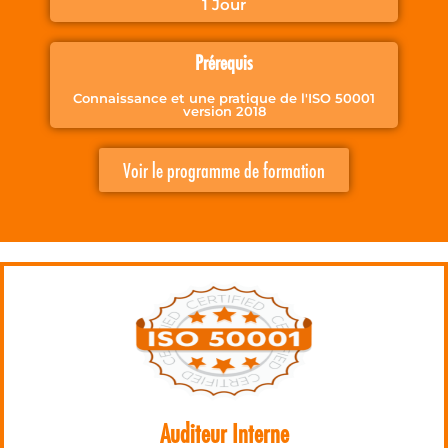
1 Jour
Prérequis
Connaissance et une pratique de l'ISO 50001
version 2018
Voir le programme de formation
Auditeur Interne