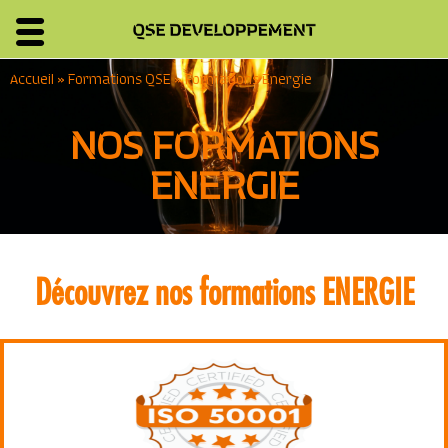
Accueil
»
Formations QSE
»
Formations Energie
NOS FORMATIONS
ENERGIE
Découvrez nos formations ENERGIE