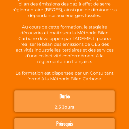
bilan des émissions des gaz à effet de serre
règlementaire (BEGES), ainsi que de diminuer sa
dépendance aux énergies fossiles.
Au cours de cette formation, le stagiaire
découvrira et maitrisera la Méthode Bilan
Carbone développée par l’ADEME. Il pourra
réaliser le bilan des émissions de GES des
activités industrielles, tertiaires et des services
d’une collectivité conformément à la
règlementation française.
La formation est dispensée par un Consultant
formé à la Méthode Bilan Carbone.
Durée
2,5 Jours
Prérequis