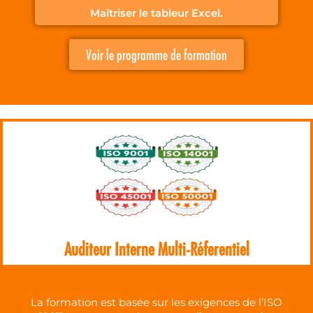
Maîtriser le tableur Excel.
Voir le programme de formation
Auditeur Interne Multi-Réferentiel
La formation est basée sur les exigences de l’ISO