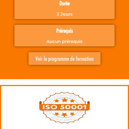
Durée
2 Jours
Prérequis
Aucun prérequis
Voir le programme de formation