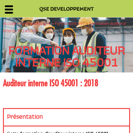
Accueil
»
Formations QSE
»
Formations SST
»
Formation Auditeur
interne ISO 45001
FORMATION AUDITEUR
INTERNE ISO 45001
Auditeur interne ISO 45001 : 2018
Présentation